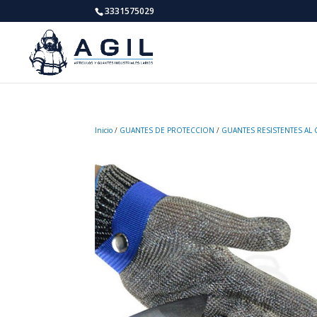
3331575029
Inicio
/
GUANTES DE PROTECCION
/
GUANTES RESISTENTES AL