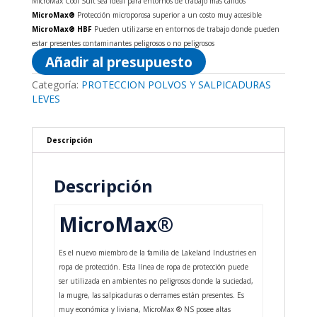
MicroMax Cool Suit sea ideal para entornos de trabajo más cálidos
MicroMax®
Protección microporosa superior a un costo muy accesible
MicroMax® HBF
Pueden utilizarse en entornos de trabajo donde pueden
estar presentes contaminantes peligrosos o no peligrosos
Añadir al presupuesto
Categoría:
PROTECCION POLVOS Y SALPICADURAS
LEVES
Descripción
Descripción
MicroMax®
Es el nuevo miembro de la familia de Lakeland Industries en
ropa de protección. Esta línea de ropa de protección puede
ser utilizada en ambientes no peligrosos donde la suciedad,
la mugre, las salpicaduras o derrames están presentes. Es
muy económica y liviana, MicroMax ® NS posee altas