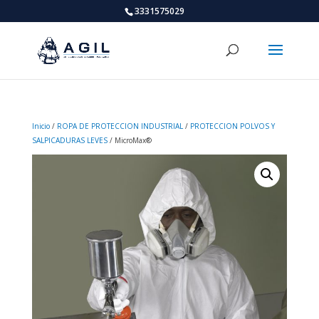
3331575029
Inicio
/
ROPA DE PROTECCION INDUSTRIAL
/
PROTECCION POLVOS Y
SALPICADURAS LEVES
/ MicroMax®